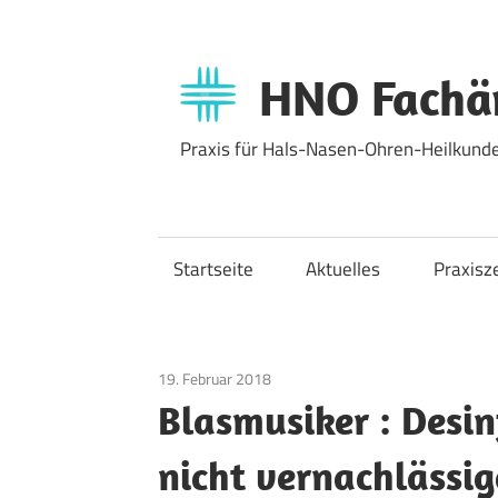
Zum
Inhalt
springen
HNO Fachär
Praxis für Hals-Nasen-Ohren-Heilkunde
Startseite
Aktuelles
Praxisz
19. Februar 2018
Allgemein
Blasmusiker : Desin
nicht vernachlässi