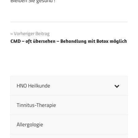
Bleiben Sie gesund !
Coronaschnelltest
Beitragsnavigation
Vorheriger Beitrag
HNO
CMD – oft übersehen – Behandlung mit Botox möglich
Rodenkirchen
Öffnungszeiten
Ronsemontag
HNO Heilkunde
Tinnitus-Therapie
Allergologie