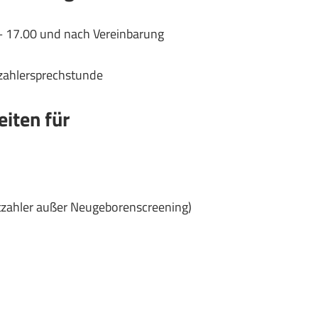
– 17.00 und nach Vereinbarung
stzahlersprechstunde
eiten für
stzahler außer Neugeborenscreening)