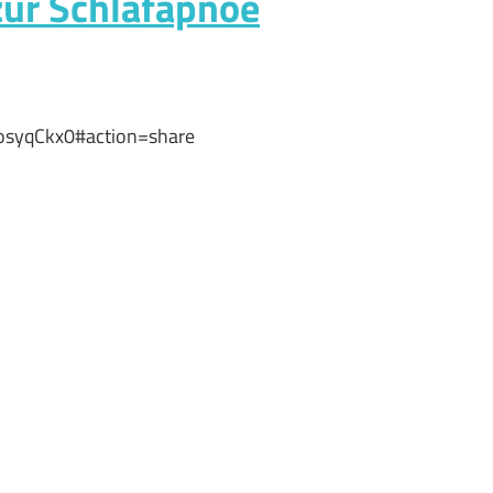
zur Schlafapnoe
osyqCkx0#action=share