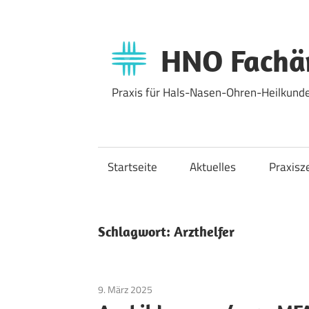
Zum
Inhalt
springen
HNO Fachär
Praxis für Hals-Nasen-Ohren-Heilkunde
Startseite
Aktuelles
Praxisz
Schlagwort:
Arzthelfer
9. März 2025
Allgemein