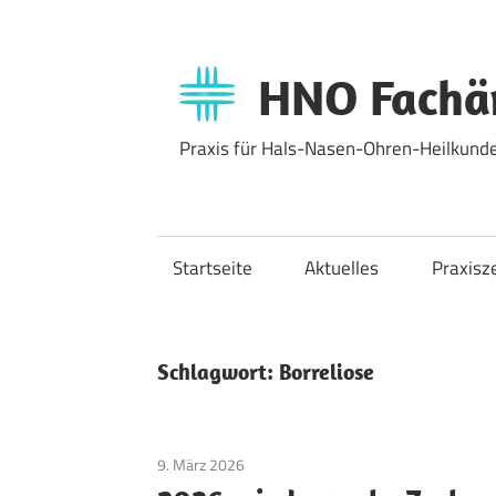
Zum
Inhalt
springen
HNO Fachär
Praxis für Hals-Nasen-Ohren-Heilkunde
Startseite
Aktuelles
Praxisz
Schlagwort:
Borreliose
9. März 2026
Allgemein