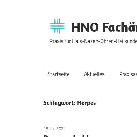
Zum
Inhalt
springen
HNO Fachär
Praxis für Hals-Nasen-Ohren-Heilkunde
Startseite
Aktuelles
Praxisz
Schlagwort:
Herpes
18. Juli 2021
Allgemein