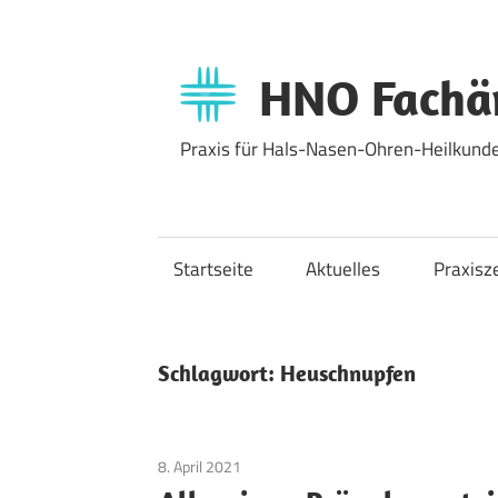
Zum
Inhalt
springen
HNO Fachär
Praxis für Hals-Nasen-Ohren-Heilkunde
Startseite
Aktuelles
Praxisz
Schlagwort:
Heuschnupfen
8. April 2021
Allgemein