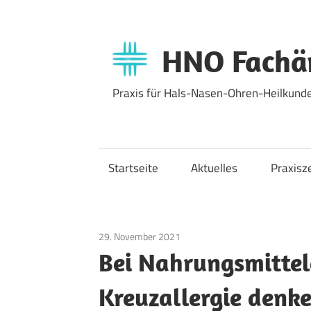
Zum
Inhalt
springen
HNO Fachär
Praxis für Hals-Nasen-Ohren-Heilkunde
Startseite
Aktuelles
Praxisz
29. November 2021
Allgemein
Bei Nahrungsmittel
Kreuzallergie denke