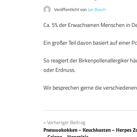
Veröffentlicht von
Jan Bosch
Ca. 5% der Erwachsenen Menschen in Deu
Ein großer Teil davon basiert auf einer 
So reagiert der Birkenpollenallergiker hä
oder Erdnuss.
Wir besprechen gerne die verschiedenen
Allergie
Beitragsnavigation
Vorheriger Beitrag
Allergietest
Pneumokokken – Keuchhusten – Herpes Z
– Grippe – Hepatitis