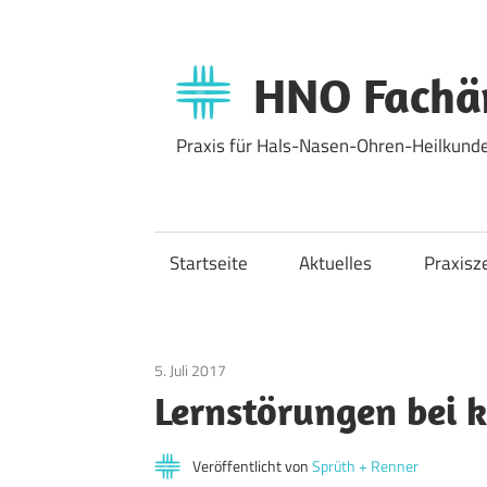
Zum
Inhalt
springen
HNO Fachär
Praxis für Hals-Nasen-Ohren-Heilkunde
Startseite
Aktuelles
Praxisz
5. Juli 2017
Allgemein
Lernstörungen bei 
Veröffentlicht von
Sprüth + Renner