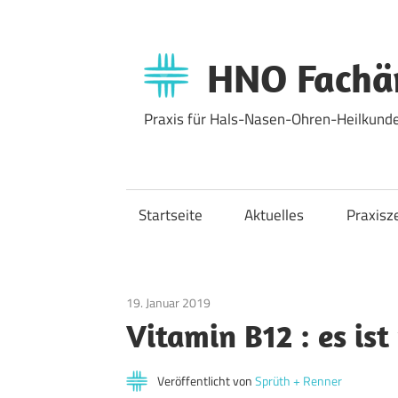
Zum
Inhalt
springen
HNO Fachär
Praxis für Hals-Nasen-Ohren-Heilkunde
Startseite
Aktuelles
Praxisz
19. Januar 2019
Allgemein
Vitamin B12 : es ist
Veröffentlicht von
Sprüth + Renner