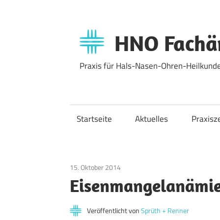
Zum
Inhalt
springen
HNO Fachär
Praxis für Hals-Nasen-Ohren-Heilkunde
Startseite
Aktuelles
Praxisz
15. Oktober 2014
Allgemein
Eisenmangelanämie 
Veröffentlicht von
Sprüth + Renner