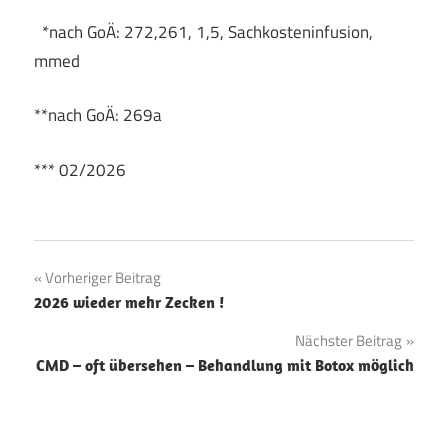
*nach GoÄ: 272,261, 1,5, Sachkosteninfusion,
mmed
**nach GoÄ: 269a
*** 02/2026
Aminosäureinfusion
Beitragsnavigation
Vorheriger Beitrag
Aminosäuren
2026 wieder mehr Zecken !
Detox
Nächster Beitrag
CMD – oft übersehen – Behandlung mit Botox möglich
Fit
Grippe
Immunsystem