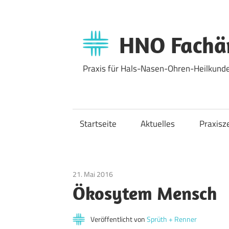
Zum
Inhalt
springen
HNO Fachär
Praxis für Hals-Nasen-Ohren-Heilkunde
Startseite
Aktuelles
Praxisz
21. Mai 2016
Allgemein
Ökosytem Mensch
Veröffentlicht von
Sprüth + Renner